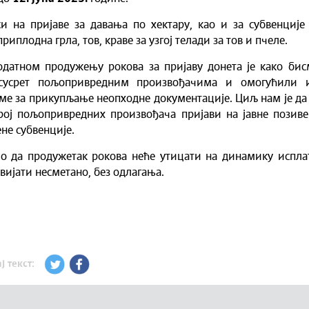
и на пријаве за давања по хектару, као и за субвенције
риплодна грла, тов, краве за узгој телади за тов и пчеле.
одатном продужењу рокова за пријаву донета је како бис
сусрет пољопривредним произвођачима и омогућили 
ме за прикупљање неопходне документације. Циљ нам је да
рој пољопривредних произвођача пријави на јавне позиве
не субвенције.
 да продужетак рокова неће утицати на динамику исплат
двијати несметано, без одлагања.
ј текст: