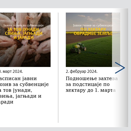
3. март 2024.
2. фебруар 2024.
асписан jавни
Подношење захтева
озив за субвенције
за подстицаје по
а тов јунади,
хектару до 1. марта
виња, јагњади и
аради