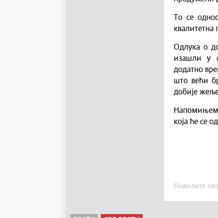
То се однос
квалитетна п
Одлука о д
изашли у 
додатно вре
што већи б
добије жеље
Напомињемо
која ће се о
Поделите ова