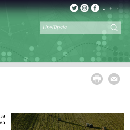
L
+
-
за
ма