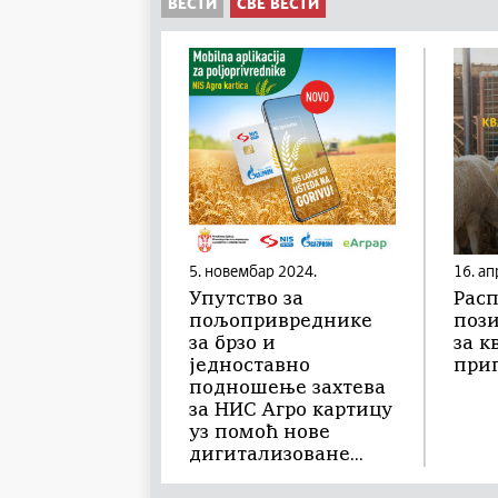
ВЕСТИ
СВЕ ВЕСТИ
5. новембар 2024.
16. ап
Упутство за
Расп
пољопривреднике
пози
за брзо и
за к
једноставно
при
подношење захтева
за НИС Агро картицу
уз помоћ нове
дигитализоване...