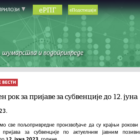
ПРИЛОЗИ
 шумарства и водопривреде
Е ВЕСТИ
 рок за пријаве за субвенције до 12. јуна
23.
мо све пољопривредне произвођаче да су крајњи рокови 
 пријава за субвенције по актуелним јавним позиви
до
12. јуна 2023.
године.