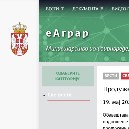
ВЕСТИ
ДОКУМЕНТА
ВИДЕО 
еАграр
Министарство пољопривреде,
ОДАБЕРИТЕ
ВЕСТИ
СВ
КАТЕГОРИЈУ:
Продужен
Све вести
19. мај 20
Обавештава
подношење
продужени 