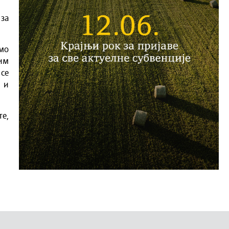
 за
мо
им
 се
 и
е,