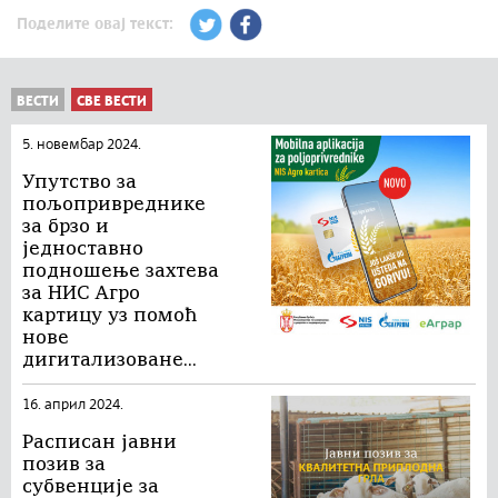
Поделите овај текст:
ВЕСТИ
СВЕ ВЕСТИ
5. новембар 2024.
Упутство за
пољопривреднике
за брзо и
једноставно
подношење захтева
за НИС Агро
картицу уз помоћ
нове
дигитализоване...
16. април 2024.
Расписан јавни
позив за
субвенције за