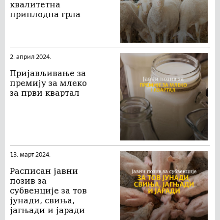
квалитетна
приплодна грла
2. април 2024.
Пријављивање за
премију за млеко
за први квартал
13. март 2024.
Расписан jавни
позив за
субвенције за тов
јунади, свиња,
јагњади и јаради