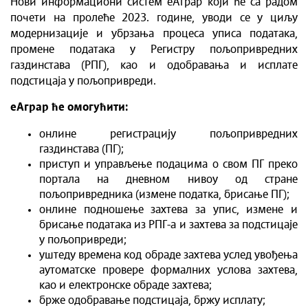
Нови информациони систем еАграр који ће са радом
почети на пролеће 2023. године, уводи се у циљу
модернизације и убрзања процеса уписа података,
промене података у Регистру пољопривредних
газдинстава (РПГ), као и одобравања и исплате
подстицаја у пољопривреди.
еАграр ће омогућити:
онлине регистрацију пољопривредних
газдинстава (ПГ);
приступ и управљење подацима о свом ПГ преко
портала на дневном нивоу од стране
пољопривредника (измене податка, брисање ПГ);
онлине подношење захтева за упис, измене и
брисање података из РПГ-а и захтева за подстицаје
у пољопривреди;
уштеду времена код обраде захтева услед увођења
аутоматске провере формалних услова захтева,
као и електронске обраде захтева;
брже одобравање подстицаја, бржу исплату;