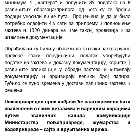
минимум 4 „шалтера“ и попунити 89 података на 8
различитих образаца/прилога, од чега су се бројни
подаци уносили више пута. Процењено је да је било
потребно одвојити 4.5 сати за припрему и подношење
захтева и 1320 динара на име такси, провизија и за
штампање документације.
Обрађивачи су били у обавези да за сваки захтев ручно
провере сваки појединачни податак упоређујући
податке из захтева и доказну документацију, користе 3
различите апликације у обради захтева и штампају
документацију и архивирају велики број папира.
Губило се пуно времена у достави папирних захтева и
решења.
Пољопривредни произвођачи ће благовремено бити
обавештени о свим детаљима и наредним корацима
путем званичних канала комуникације
Министарства пољопривреде, шумарства и
водопривреде – сајта и друштвених мрежа.