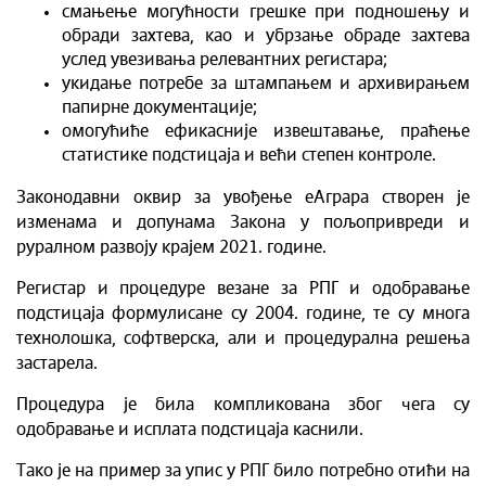
смањење могућности грешке при подношењу и
обради захтева, као и убрзање обраде захтева
услед увезивања релевантних регистара;
укидање потребе за штампањем и архивирањем
папирне документације;
омогућиће ефикасније извештавање, праћење
статистике подстицаја и већи степен контроле.
Законодавни оквир за увођење еАграра створен је
изменама и допунама Закона у пољопривреди и
руралном развоју крајем 2021. године.
Регистар и процедуре везане за РПГ и одобравање
подстицаја формулисане су 2004. године, те су многа
технолошка, софтверска, али и процедурална решења
застарела.
Процедура је била компликована због чега су
одобравање и исплата подстицаја каснили.
Тако је на пример за упис у РПГ било потребно отићи на