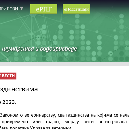
ПРИЛОЗИ
 шумарства и водопривреде
Е ВЕСТИ
аздинствима
р 2023.
 Законом о ветеринарству, сва газдинства на којима се нал
 привремено или трајно, морају бити регистрована
бази података Управе за ветерину.