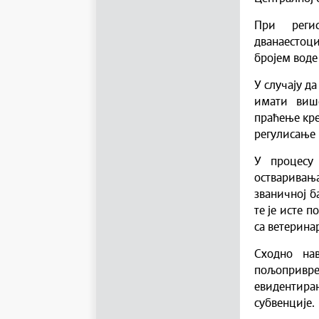
При регис
дванаестоц
бројем воде
У случају д
имати више
праћење кре
регулисање 
У процесу
остваривањ
званичној б
те је исте 
са ветерина
Сходно на
пољопривре
евидентира
субвенције.