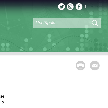
L
+
-
азе
 у