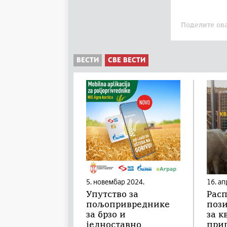
Поделите ова
ВЕСТИ
СВЕ ВЕСТИ
5. новембар 2024.
16. ап
Упутство за
Расп
пољопривреднике
пози
за брзо и
за к
једноставно
при