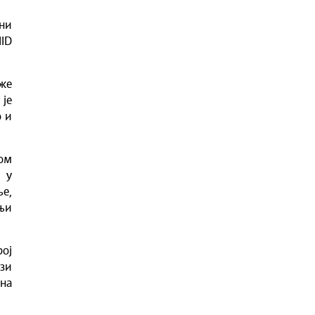
ни
ID
оже
је
 и
ом
 у
ње,
дњи
ој
зи
на