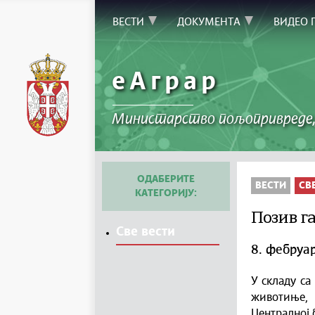
ВЕСТИ
ДОКУМЕНТА
ВИДЕО 
еАграр
Министарство пољопривреде,
ОДАБЕРИТЕ
ВЕСТИ
СВ
КАТЕГОРИЈУ:
Позив г
Све вести
8. фебруа
У складу са
животиње,
Централној 