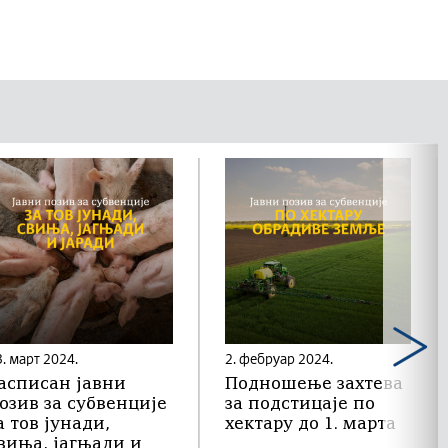
3. март 2024.
2. фебруар 2024.
асписан jавни
Подношење захтева
озив за субвенције
за подстицаје по
а тов јунади,
хектару до 1. марта
виња, јагњади и