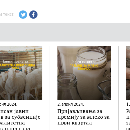
ј текст:
рил 2024.
2. април 2024.
1
исан јавни
Пријављивање за
Р
в за субвенције
премију за млеко за
п
валитетна
први квартал
з
плодна грла
с