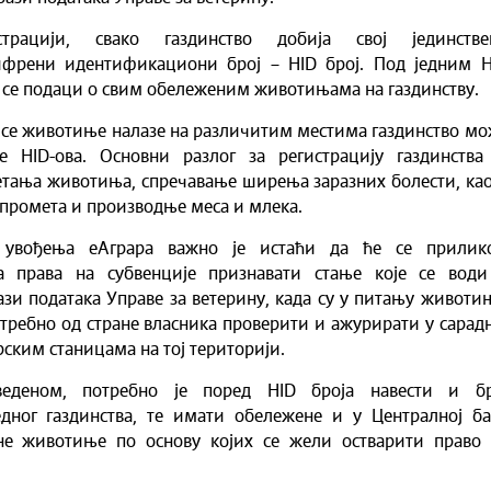
трацији, свако газдинство добија свој јединстве
ифрени идентификациони број – HID број. Под једним H
 се подаци о свим обележеним животињама на газдинству.
а се животиње налазе на различитим местима газдинство м
 HID-ова. Основни разлог за регистрацију газдинства 
тања животиња, спречавање ширења заразних болести, као
промета и производње меса и млека.
 увођења еАграра важно је истаћи да ће се прилик
а права на субвенције признавати стање које се води
ази података Управе за ветерину, када су у питању животи
потребно од стране власника проверити и ажурирати у сара
рским станицама на тој територији.
веденом, потребно је поред HID броја навести и бр
дног газдинства, те имати обележене и у Централној ба
не животиње по основу којих се жели остварити право 